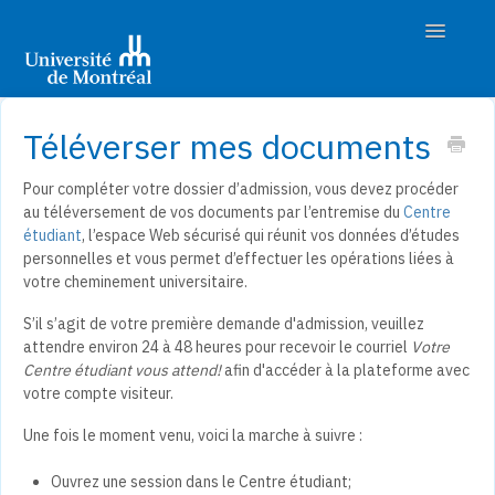
Toggle
Navigatio
Accueil
Téléverser mes documents
Découvrir les études
Pour compléter votre dossier d’admission, vous devez procéder
au téléversement de vos documents par l’entremise du
Centre
Préparer son admission
étudiant
, l’espace Web sécurisé qui réunit vos données d’études
personnelles et vous permet d’effectuer les opérations liées à
Déposer sa demande
votre cheminement universitaire.
S’il s’agit de votre première demande d'admission, veuillez
Suivre son dossier
attendre environ 24 à 48 heures pour recevoir le courriel
Votre
Centre étudiant vous attend!
afin d'accéder à la plateforme avec
Nous joindre
votre compte visiteur.
Une fois le moment venu, voici la marche à suivre :
Ouvrez une session dans le Centre étudiant;