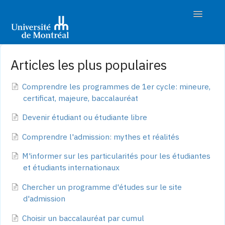
Toggle
Navigatio
Accueil
Articles les plus populaires
Découvrir les études
Comprendre les programmes de 1er cycle: mineure,
certificat, majeure, baccalauréat
Préparer son admission
Devenir étudiant ou étudiante libre
Déposer sa demande
Comprendre l'admission: mythes et réalités
Suivre son dossier
M'informer sur les particularités pour les étudiantes
et étudiants internationaux
Nous joindre
Chercher un programme d'études sur le site
d'admission
Choisir un baccalauréat par cumul