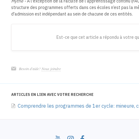
Mythe -
A l'exception de la Faculté de l’apprentissage continu (FAC),
structure des programmes offerts dans ces écoles n’est pas la mê
d'admission est indépendant au sein de chacune de ces entités.
Est-ce que cet article a répondu à votre q
Besoin d'aide?
Nous joindre
ARTICLES EN LIEN AVEC VOTRE RECHERCHE
Comprendre les programmes de 1er cycle: mineure, ce