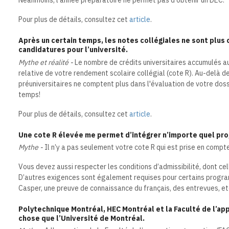
Néanmoins, l'année préparatoire ne permet pas d'obtenir un DEC.
Pour plus de détails, consultez cet
article
.
Après un certain temps, les notes collégiales ne sont plus
candidatures pour l’université.
Mythe et réalité -
Le nombre de crédits universitaires accumulés a
relative de votre rendement scolaire collégial (cote R). Au-delà de
préuniversitaires ne comptent plus dans l'évaluation de votre doss
temps!
Pour plus de détails, consultez cet
article
.
Une cote R élevée me permet d’intégrer n’importe quel pr
Mythe -
Il n’y a pas seulement votre cote R qui est prise en compt
Vous devez aussi respecter les conditions d’admissibilité, dont cel
D’autres exigences sont également requises pour certains program
Casper, une preuve de connaissance du français, des entrevues, et
Polytechnique Montréal, HEC Montréal et la Faculté de l’ap
chose que l’Université de Montréal.