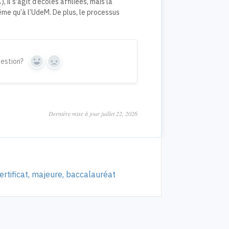
 il s’agit d’écoles affiliées, mais la
me qu’à l’UdeM. De plus, le processus
uestion?
Yes
No
Dernière mise à jour juillet 22, 2026
rtificat, majeure, baccalauréat