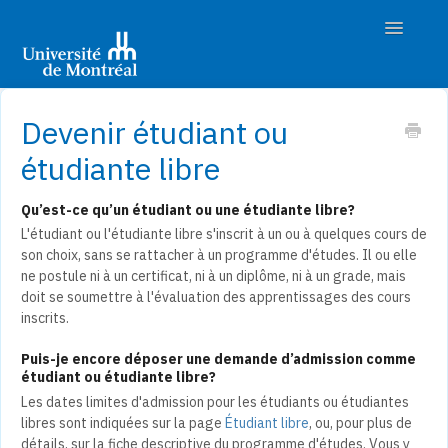
Toggle
Navigatio
Accueil
Devenir étudiant ou
Découvrir les études
étudiante libre
Préparer son admission
Qu’est-ce qu’un étudiant ou une étudiante libre?
L'étudiant ou l'étudiante libre s'inscrit à un ou à quelques cours de
Déposer sa demande
son choix, sans se rattacher à un programme d'études. Il ou elle
ne postule ni à un certificat, ni à un diplôme, ni à un grade, mais
Suivre son dossier
doit se soumettre à l'évaluation des apprentissages des cours
inscrits.
Nous joindre
Puis-je encore déposer une demande d’admission comme
étudiant ou étudiante libre?
Les dates limites d'admission pour les étudiants ou étudiantes
libres sont indiquées sur la page
Étudiant libre
, ou, pour plus de
détails, sur la fiche descriptive du programme d'études. Vous y