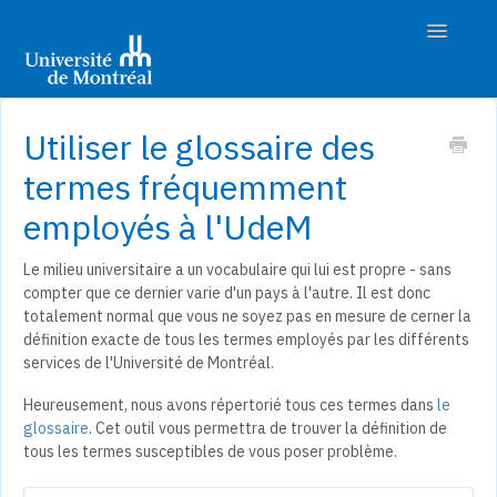
Toggle
Navigatio
Accueil
Utiliser le glossaire des
Découvrir les études
termes fréquemment
employés à l'UdeM
Préparer son admission
Le milieu universitaire a un vocabulaire qui lui est propre - sans
Déposer sa demande
compter que ce dernier varie d'un pays à l'autre. Il est donc
totalement normal que vous ne soyez pas en mesure de cerner la
Suivre son dossier
définition exacte de tous les termes employés par les différents
services de l'Université de Montréal.
Nous joindre
Heureusement, nous avons répertorié tous ces termes dans
le
glossaire
. Cet outil vous permettra de trouver la définition de
tous les termes susceptibles de vous poser problème.