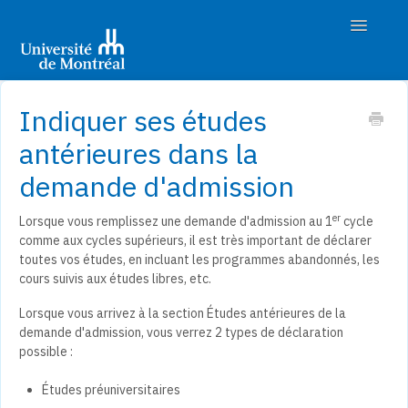
Toggle
Navigatio
Accueil
Indiquer ses études
Découvrir les études
antérieures dans la
demande d'admission
Préparer son admission
er
Lorsque vous remplissez une demande d'admission au 1
cycle
Déposer sa demande
comme aux cycles supérieurs, il est très important de déclarer
toutes vos études, en incluant les programmes abandonnés, les
Suivre son dossier
cours suivis aux études libres, etc.
Nous joindre
Lorsque vous arrivez à la section Études antérieures de la
demande d'admission, vous verrez 2 types de déclaration
possible :
Études préuniversitaires